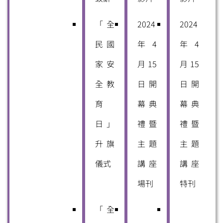
「全
2024
2024
民國
年4
年4
家安
月15
月15
全教
日開
日開
育
幕典
幕典
日」
禮暨
禮暨
升旗
主題
主題
儀式
講座
講座
場刊
特刊
「全