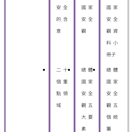
安全
國家
國家
的含
安全
安全
意
觀
觀資
料小
冊子
二十
總體
總體
個重
國家
國家
點領
安全
安全
域
觀五
觀五
大要
個統
素
籌