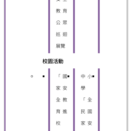
教育
公眾
巡迴
展覽
校園活動
「國
中小
家安
學
全教
「全
育進
民國
校
家安