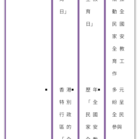
日」
育
動全
日」
民國
家安
全教
育工
作
香港
歷年
多元
特別
「全
紛呈
行政
民國
全民
區的
家安
參與
「全
全教