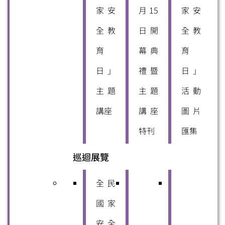
家安
月15
家安
全教
日開
全教
育
幕典
育
日」
禮暨
日」
主題
主題
活動
講座
講座
圖片
特刊
匯集
巡迴展覽
全民
國家
安全