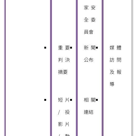
家安
全委
員會
重要
新聞
媒體
判決
公布
訪問
摘要
及報
導
短片
相關
/ 投
連結
影片
/ 動