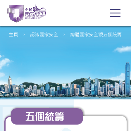
主頁
>
認識國家安全
>
總體國家安全觀五個統籌