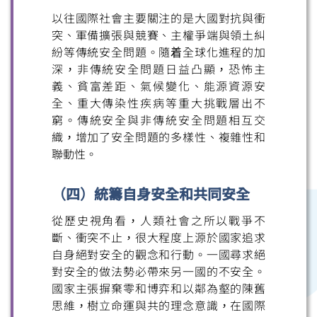
以往國際社會主要關注的是大國對抗與衝
突、軍備擴張與競賽、主權爭端與領土糾
紛等傳統安全問題。隨着全球化進程的加
微信
微博
小紅書
深，非傳統安全問題日益凸顯，恐怖主
義、貧富差距、氣候變化、能源資源安
全、重大傳染性疾病等重大挑戰層出不
窮。傳統安全與非傳統安全問題相互交
織，增加了安全問題的多樣性、複雜性和
聯動性。
（四）統籌自身安全和共同安全
從歷史視角看，人類社會之所以戰爭不
斷、衝突不止，很大程度上源於國家追求
自身絕對安全的觀念和行動。一國尋求絕
對安全的做法勢必帶來另一國的不安全。
國家主張摒棄零和博弈和以鄰為壑的陳舊
思維，樹立命運與共的理念意識，在國際