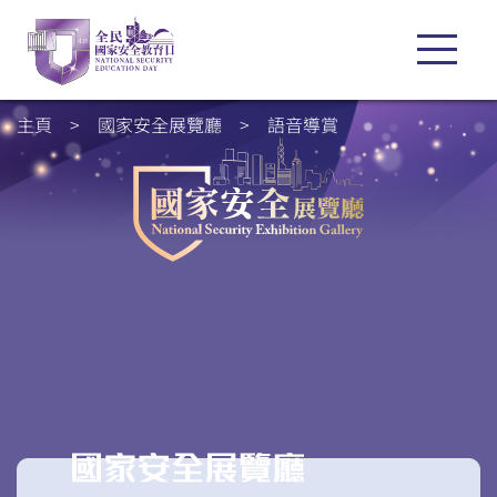
主頁
>
國家安全展覽廳
>
語音導賞