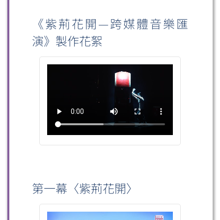
《紫荊花開—跨媒體音樂匯
演》製作花絮
第一幕〈紫荊花開〉