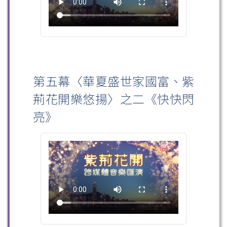
微信
微博
小紅書
第五幕〈華夏盛世家國富、紫
荊花開樂悠揚〉之二《快快閃
亮》