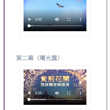
第二幕〈曙光露〉