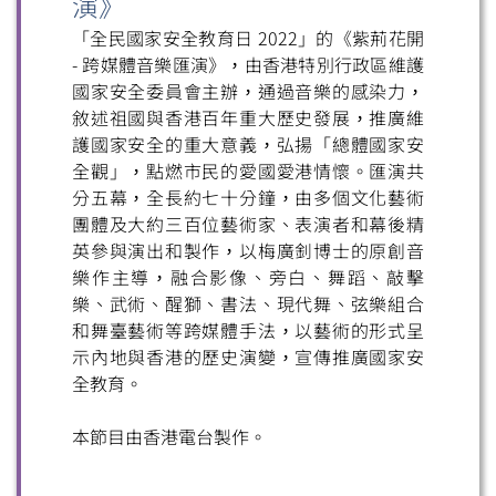
演》
「全民國家安全教育日 2022」的《紫荊花開
- 跨媒體音樂匯演》，由香港特別行政區維護
國家安全委員會主辦，通過音樂的感染力，
敘述祖國與香港百年重大歷史發展，推廣維
護國家安全的重大意義，弘揚「總體國家安
全觀」，點燃市民的愛國愛港情懷。匯演共
分五幕，全長約七十分鐘，由多個文化藝術
團體及大約三百位藝術家、表演者和幕後精
英參與演出和製作，以梅廣釗博士的原創音
樂作主導，融合影像、旁白、舞蹈、敲擊
樂、武術、醒獅、書法、現代舞、弦樂組合
和舞臺藝術等跨媒體手法，以藝術的形式呈
示內地與香港的歷史演變，宣傳推廣國家安
全教育。
本節目由香港電台製作。