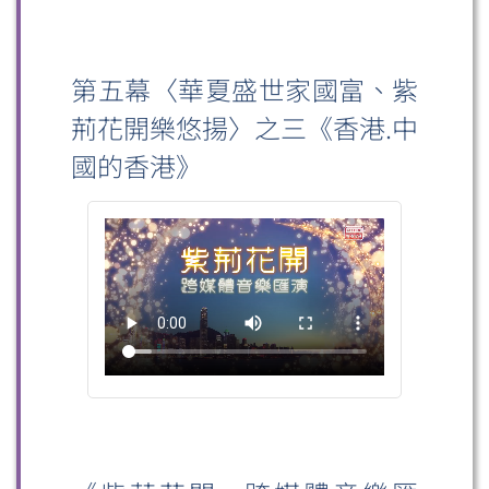
第五幕〈華夏盛世家國富、紫
荊花開樂悠揚〉之三《香港.中
國的香港》