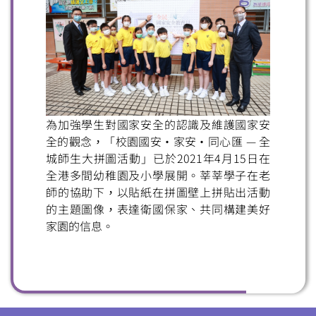
掃一掃關注我們的社交媒體，緊貼最新資訊！
為加強學生對國家安全的認識及維護國家安
全的觀念，「校園國安・家安・同心匯 — 全
微信
微博
小紅書
城師生大拼圖活動」已於2021年4月15日在
全港多間幼稚園及小學展開。莘莘學子在老
師的協助下，以貼紙在拼圖壁上拼貼出活動
的主題圖像，表達衛國保家、共同構建美好
家園的信息。