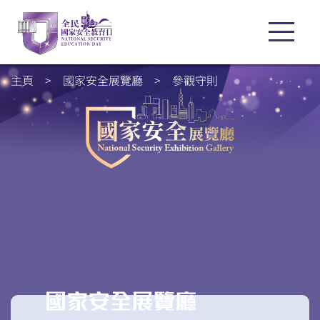
主頁
>
國家安全展覽廳
>
參觀守則