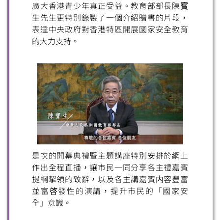
廣大香港青少年真正受益。教育部部長陳寳
生先生更特別錄製了一個介紹贈書的片段，
表達中央政府對香港特區開展國家安全教育
的大力支持。
掃一掃關注我們的社交媒體，緊貼最新資訊！
是次的開幕典禮暨主題講座特別安排於網上
微信
微博
小紅書
作出全程直播，讓市民一同分享各主禮嘉賓
提綱挈領的致辭，以及各主講嘉賓内容豐富
並富啓發性的演講，提升市民的「國家安
全」意識。