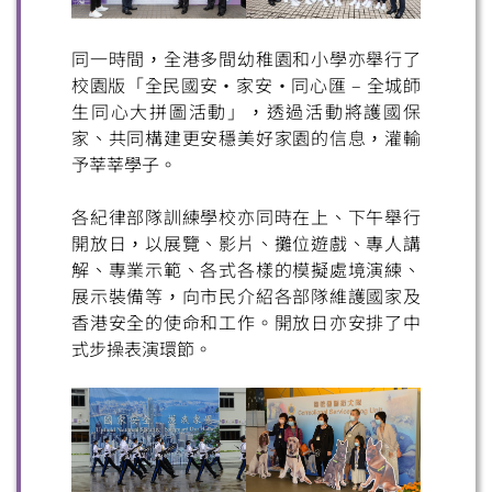
同一時間，全港多間幼稚園和小學亦舉行了
校園版「全民國安・家安・同心匯 – 全城師
生同心大拼圖活動」，透過活動將護國保
家、共同構建更安穩美好家園的信息，灌輸
予莘莘學子。
各紀律部隊訓練學校亦同時在上、下午舉行
開放日，以展覽、影片、攤位遊戲、專人講
解、專業示範、各式各樣的模擬處境演練、
展示裝備等，向市民介紹各部隊維護國家及
香港安全的使命和工作。開放日亦安排了中
式步操表演環節。