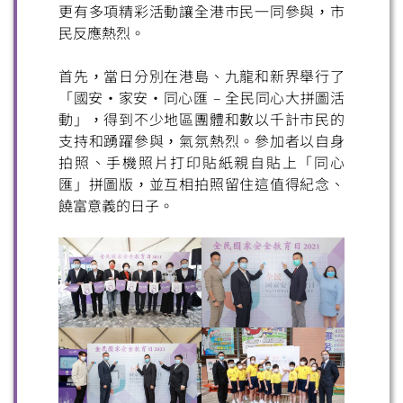
更有多項精彩活動讓全港巿民一同參與，市
民反應熱烈。
首先，當日分別在港島、九龍和新界舉行了
「國安・家安・同心匯 – 全民同心大拼圖活
動」，得到不少地區團體和數以千計市民的
支持和踴躍參與，氣氛熱烈。參加者以自身
拍照、手機照片打印貼紙親自貼上「同心
匯」拼圖版，並互相拍照留住這值得紀念、
饒富意義的日子。