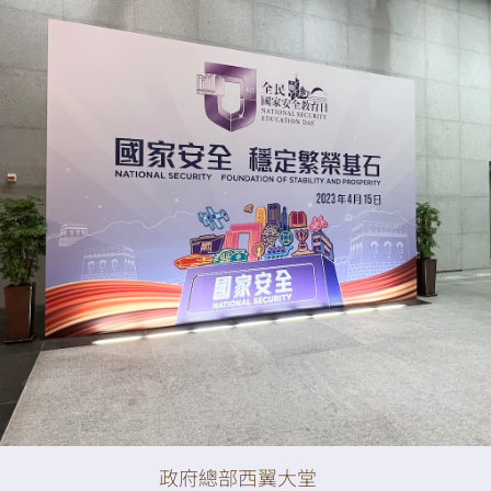
掃一掃關注我們的社交媒體，緊貼最新資訊！
微
微
信
博
紅書
政府總部西翼大堂