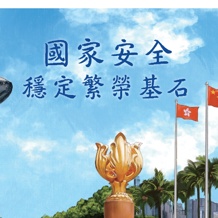
掃一掃關注我們的社交媒體，緊貼最新資訊！
微
微
信
博
紅書