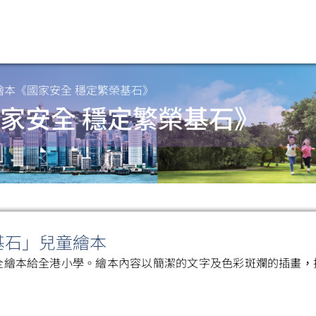
繪本《國家安全 穩定繁榮基石》
家安全 穩定繁榮基石》
基石」兒童繪本
全繪本給全港小學。繪本內容以簡潔的文字及色彩斑斕的插畫，