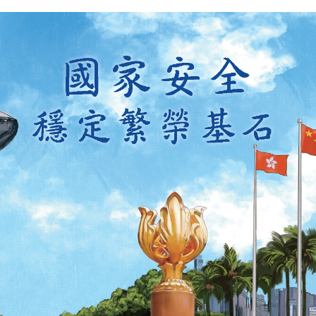
掃一掃關注我們的社交媒體，緊貼最新資訊！
微
微
信
博
紅書