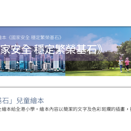
繪本《國家安全 穩定繁榮基石》
家安全 穩定繁榮基石》
基石」兒童繪本
全繪本給全港小學。繪本內容以簡潔的文字及色彩斑斕的插畫，