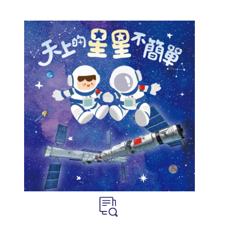
掃一掃關注我們的社交媒體，緊貼最新資訊！
微
微
信
博
紅書