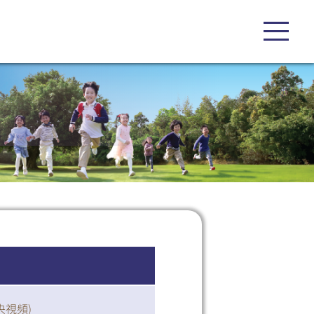
央視頻
)