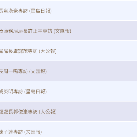
長甯漢豪專訪 (
星島日報
)
及庫務局局長許正宇專訪 (
文匯報
)
局局長盧寵茂專訪 (
大公報
)
長周一鳴專訪 (
文匯報
)
胡英明專訪 (
星島日報
)
掃一掃關注我們的社交媒體，緊貼最新資訊！
處處長郭俊峯專訪 (
大公報
)
微
微
陳子達專訪 (
文匯報
)