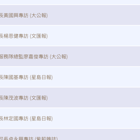
長黃國興專訪 (
大公報
)
信
博
紅書
長楊恩健專訪 (
文匯報
)
服務隊總監廖嘉俊專訪 (
大公報
)
長陳國基專訪 (
星島日報
)
長陳茂波專訪 (
文匯報
)
長林定國專訪 (
星島日報
)
司長卓永興專訪 (
紫荊雜誌
)