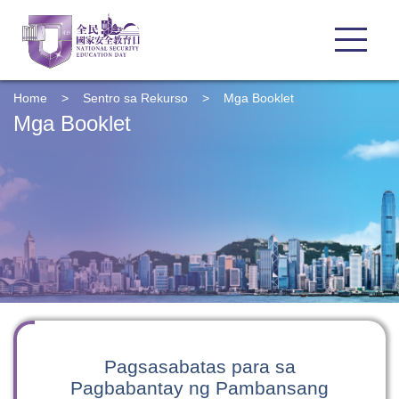
Home
>
Sentro sa Rekurso
>
Mga Booklet
Mga Booklet
Pagsasabatas para sa
Pagbabantay ng Pambansang