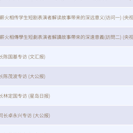
 薪火相传学生短剧表演者解读故事带来的深远意义(访问一) (
央
 薪火相傳學生短劇表演者解讀故事帶來的深遠意義(訪問二) (
央
长陈国基专访 (
文汇报
)
长陈茂波专访 (
大公报
)
长林定国专访 (
星岛日报
)
司长卓永兴专访 (
大公报
)