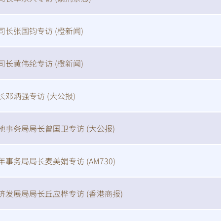
司长张国钧专访 (
橙新闻
)
司长黄伟纶专访 (
橙新闻
)
长邓炳强专访 (
大公报
)
地事务局局长曾国卫专访 (
大公报
)
年事务局局长麦美娟专访 (
AM730
)
济发展局局长丘应桦专访 (
香港商报
)