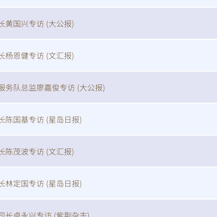
长黄国兴专访 (
大公报
)
信
博
红书
长杨恩健专访 (
文汇报
)
服务队总监廖嘉俊专访 (
大公报
)
长陈国基专访 (
星岛日报
)
长陈茂波专访 (
文汇报
)
长林定国专访 (
星岛日报
)
司长卓永兴专访 (
紫荆杂志
)