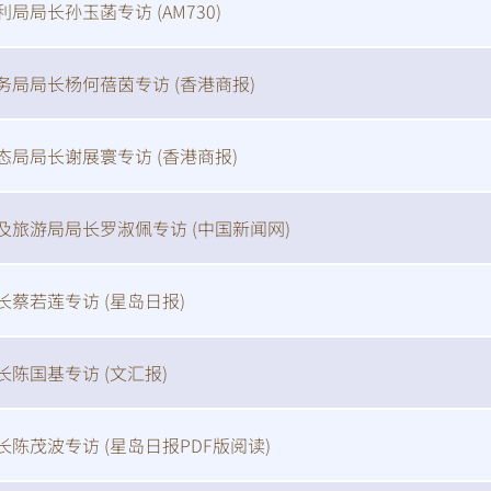
利局局长孙玉菡专访 (
AM730
)
务局局长杨何蓓茵专访 (
香港商报
)
态局局长谢展寰专访 (
香港商报
)
及旅游局局长罗淑佩专访 (
中国新闻网
)
长蔡若莲专访 (
星岛日报
)
长陈国基专访 (
文汇报
)
长陈茂波专访 (
星岛日报PDF版阅读
)