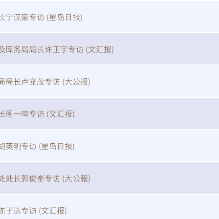
长宁汉豪专访 (
星岛日报
)
及库务局局长许正宇专访 (
文汇报
)
局局长卢宠茂专访 (
大公报
)
长周一鸣专访 (
文汇报
)
胡英明专访 (
星岛日报
)
扫一扫关注我们的社交媒体，紧贴最新资讯！
处处长郭俊峯专访 (
大公報
)
微
微
陈子达专访 (
文汇报
)