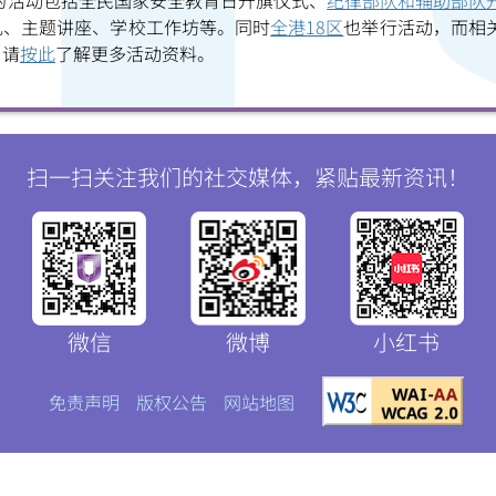
》的活动包括全民国家安全教育日升旗仪式、
纪律部队和辅助部队
礼、主题讲座、学校工作坊等。同时
全港18区
也举行活动，而相
微
微
。请
按此
了解更多活动资料。
信
博
红书
扫一扫关注我们的社交媒体，紧贴最新资讯！
微信
微博
小红书
免责声明
版权公告
网站地图