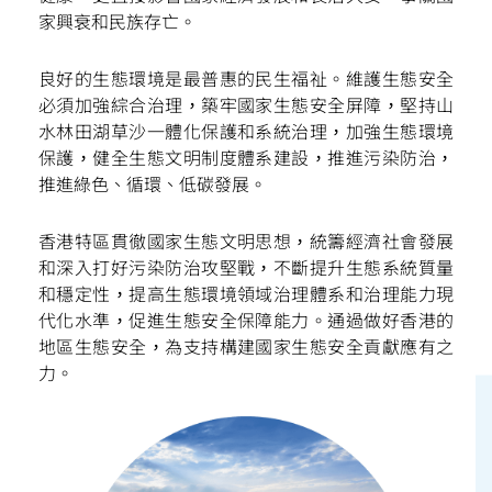
家興衰和民族存亡。
良好的生態環境是最普惠的民生福祉。維護生態安全
必須加強綜合治理，築牢國家生態安全屏障，堅持山
掃一掃關注我們的社交媒體，緊貼最新資訊！
水林田湖草沙一體化保護和系統治理，加強生態環境
保護，健全生態文明制度體系建設，推進污染防治，
推進綠色、循環、低碳發展。
香港特區貫徹國家生態文明思想，統籌經濟社會發展
和深入打好污染防治攻堅戰，不斷提升生態系統質量
和穩定性，提高生態環境領域治理體系和治理能力現
微信
微博
小紅書
代化水準，促進生態安全保障能力。通過做好香港的
地區生態安全，為支持構建國家生態安全貢獻應有之
力。