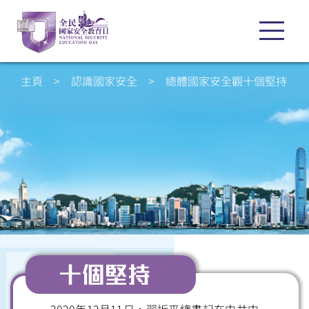
主頁
>
認識國家安全
>
總體國家安全觀十個堅持