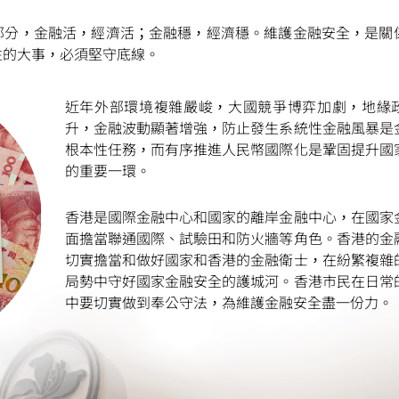
掃一掃關注我們的社交媒體，緊貼最新資訊！
部分，金融活，經濟活；金融穩，經濟穩。維護金融安全，是關
性的大事，必須堅守底線。
微
微
近年外部環境複雜嚴峻，大國競爭博弈加劇，地緣
升，金融波動顯著增強，防止發生系統性金融風暴是
根本性任務，而有序推進人民幣國際化是鞏固提升國
信
博
紅書
的重要一環。
香港是國際金融中心和國家的離岸金融中心，在國家
面擔當聯通國際、試驗田和防火牆等角色。香港的金
切實擔當和做好國家和香港的金融衛士，在紛繁複雜
局勢中守好國家金融安全的護城河。香港市民在日常
中要切實做到奉公守法，為維護金融安全盡一份力。