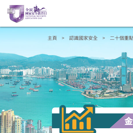
主頁
>
認識國家安全
>
二十個重
金