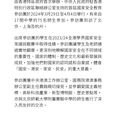
由香港特區政府首次舉辦、中央人民政府駐香港
特別行政區聯絡辦公室支持的首屆國家安全教育
參訪團於2024年3月29日至4月4日舉行，有來自
17間中學的75名師生參加，參訪團到訪了北
京、上海及杭州。
出席參訪團的學生在2023/24全港學界國家安全
常識挑戰賽中取得佳績。參訪團讓學生及老師通
過實地觀摩，更深刻地瞭解國家安全在不同領域
的重要性、國家的體制、歷史文化和最新發展與
成就，加強他們對國家的認同感和自豪感，體會
「國安、港安、家安、民安」的重大意義。
參訪團獲中央港澳工作辦公室、國務院港澳事務
辦公室副主任農融親切接見，並參觀愛國主義地
標、高新科技産業、新型博物館、歷史景點等，
亦與北京師範大學附屬實驗中學的師生進行了深
入而友好的交流。
掃一掃關注我們的社交媒體，緊貼最新資訊！