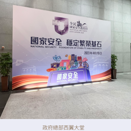
掃一掃關注我們的社交媒體，緊貼最新資訊！
微
微
信
博
紅書
政府總部西翼大堂