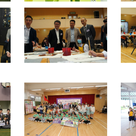
信
博
紅書