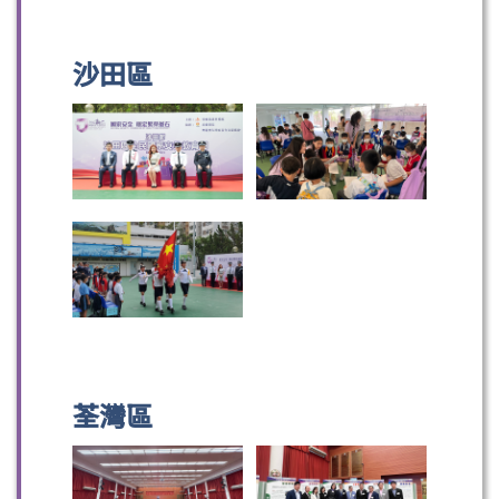
沙田區
荃灣區