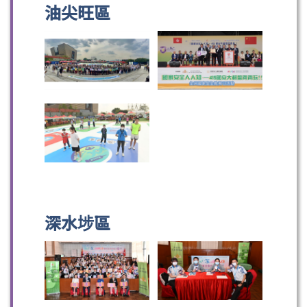
油尖旺區
深水埗區