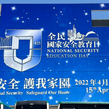
掃一掃關注我們的社交媒體，緊貼最新資訊！
微
微
信
博
紅書