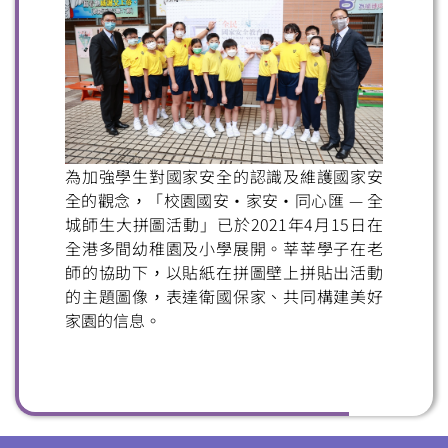
掃一掃關注我們的社交媒體，緊貼最新資訊！
為加強學生對國家安全的認識及維護國家安
全的觀念，「校園國安・家安・同心匯 — 全
微信
微博
小紅書
城師生大拼圖活動」已於2021年4月15日在
全港多間幼稚園及小學展開。莘莘學子在老
師的協助下，以貼紙在拼圖壁上拼貼出活動
的主題圖像，表達衛國保家、共同構建美好
家園的信息。