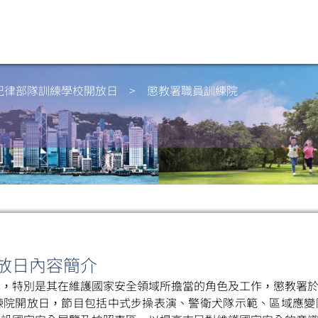
紀律部隊訓練學校
開放日
>
懲教署職員訓練院
放日內容簡介
，特別是其在維護國家安全領域所擔當的角色及工作，懲教署於20
練院開放日，節目包括中式步操表演、警衛犬隊示範、區域應變