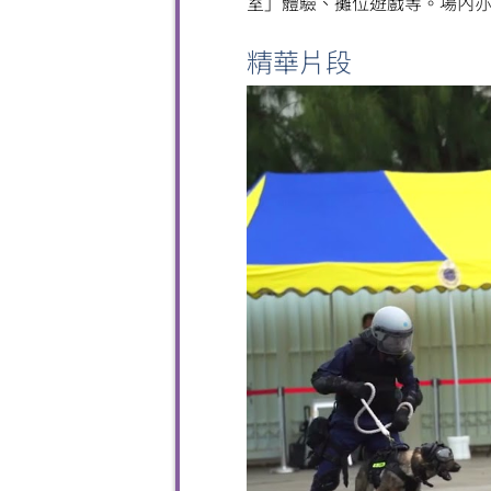
室」體驗、攤位遊戲等。場內
精華片段