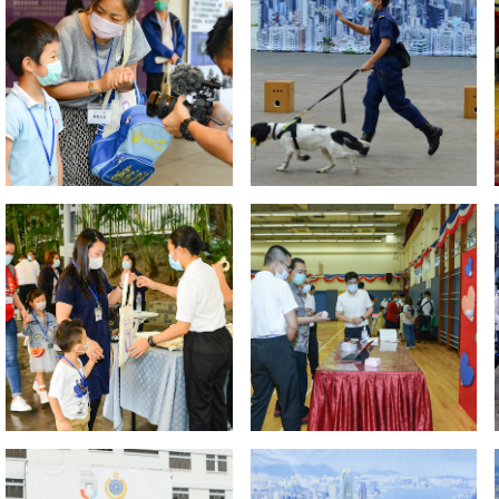
信
博
紅書