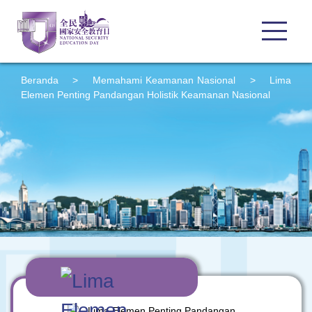
Beranda
>
Memahami Keamanan Nasional
>
Lima
Elemen Penting Pandangan Holistik Keamanan Nasional