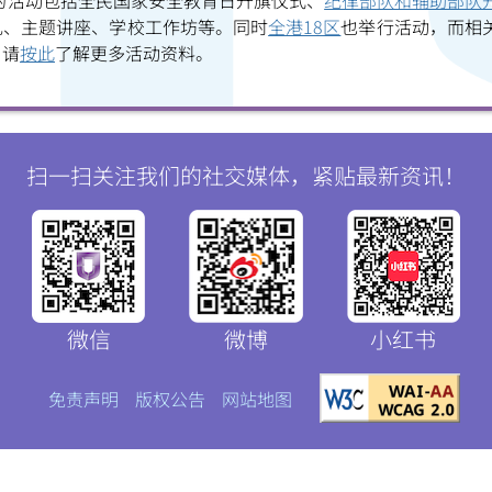
》的活动包括全民国家安全教育日升旗仪式、
纪律部队和辅助部队
礼、主题讲座、学校工作坊等。同时
全港18区
也举行活动，而相
微
微
。请
按此
了解更多活动资料。
信
博
红书
扫一扫关注我们的社交媒体，紧贴最新资讯！
微信
微博
小红书
免责声明
版权公告
网站地图