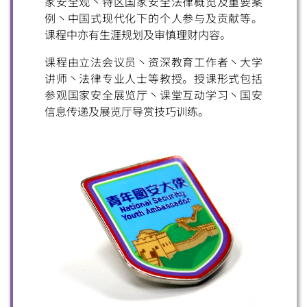
家安全观丶特区国家安全法律概览及重要案
例丶中国式现代化下的个人参与及贡献等。
扫一扫关注我们的社交媒体，紧贴最新资讯！
课程中亦有生涯规划及审慎理财内容。
课程由立法会议员丶资深教育工作者丶大学
讲师丶法律专业人士等教授。授课形式包括
参观国家安全展览厅丶课堂互动学习丶国安
信息传递及展览厅导赏技巧训练。
微信
微博
小红书