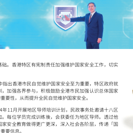
基础。香港特区有宪制责任加强维护国家安全工作，切实
扫一扫关注我们的社交媒体，紧贴最新资讯！
》中指出香港市民自觉维护国家安全至为重要，特区政府就
训，加强各界参与，积极鼓励全港市民加强认识总体国家
微
微
的重要性，从而提升全民自觉维护国家安全。
24年11月开展地区导师培训计划，民政事务处邀请十八区
加。每位学员完成训练後，会获委任为地区导师。透过他
信
博
红书
国家安全教育做得更广更深，深入社会各阶层，传递「国
个重要信息。