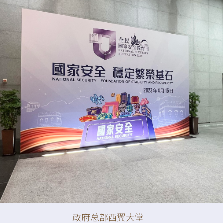
扫一扫关注我们的社交媒体，紧贴最新资讯！
微
微
信
博
红书
政府总部西翼大堂