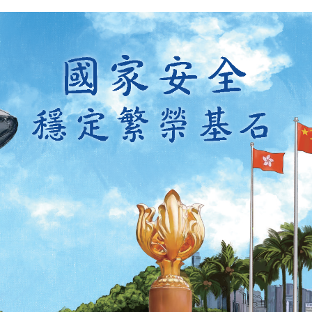
扫一扫关注我们的社交媒体，紧贴最新资讯！
微
微
信
博
红书