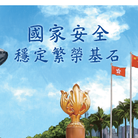
扫一扫关注我们的社交媒体，紧贴最新资讯！
微
微
信
博
红书