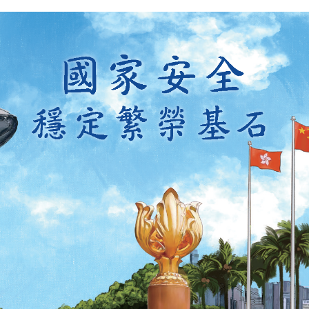
扫一扫关注我们的社交媒体，紧贴最新资讯！
微
微
信
博
红书