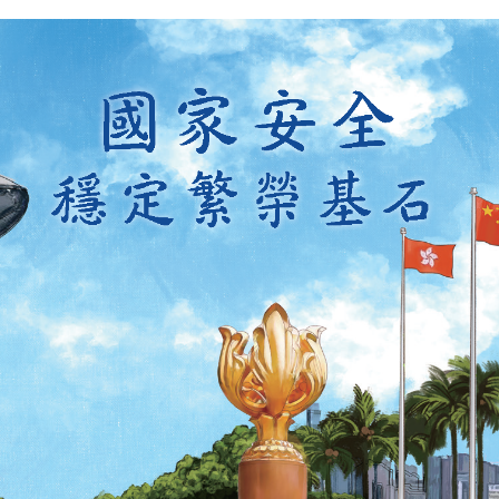
扫一扫关注我们的社交媒体，紧贴最新资讯！
微
微
信
博
红书