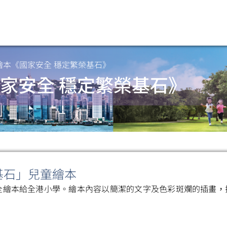
繪本《國家安全 穩定繁榮基石》
家安全 穩定繁榮基石》
基石」兒童繪本
全繪本給全港小學。繪本內容以簡潔的文字及色彩斑斕的插畫，