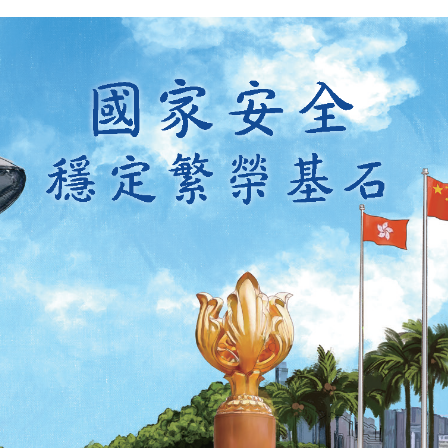
掃一掃關注我們的社交媒體，緊貼最新資訊！
微
微
信
博
紅書