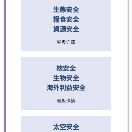
生態安全
糧食安全
資源安全
展板详情
核安全
生物安全
海外利益安全
展板详情
太空安全