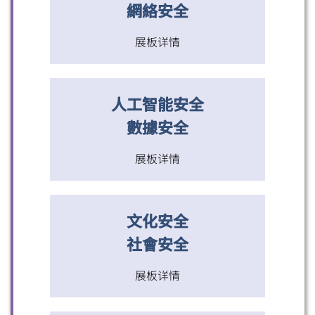
網絡安全
展板详情
人工智能安全
數據安全
展板详情
扫一扫关注我们的社交媒体，紧贴最新资讯！
文化安全
社會安全
展板详情
微信
微博
小红书