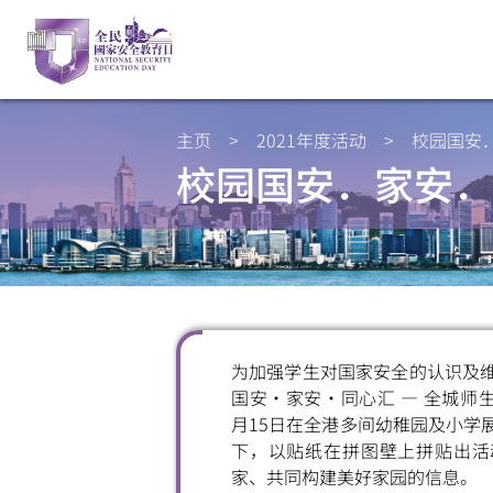
主页
>
2021年度活动
>
校园国安
校园国安．家安．
为加强学生对国家安全的认识及
国安・家安・同心汇 — 全城师生
月15日在全港多间幼稚园及小学
下，以贴纸在拼图壁上拼贴出活
家、共同构建美好家园的信息。