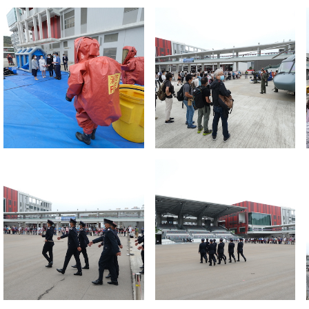
信
博
红书