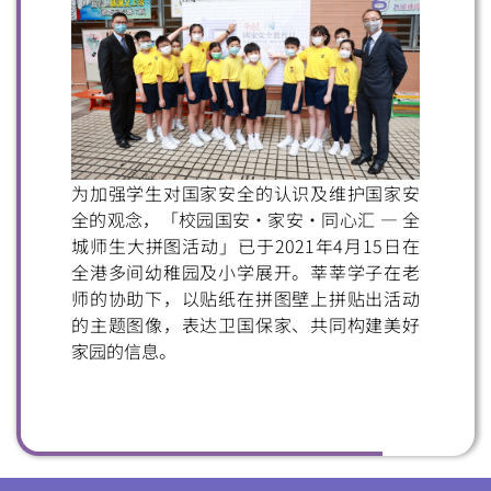
扫一扫关注我们的社交媒体，紧贴最新资讯！
为加强学生对国家安全的认识及维护国家安
全的观念，「校园国安・家安・同心汇 — 全
微信
微博
小红书
城师生大拼图活动」已于2021年4月15日在
全港多间幼稚园及小学展开。莘莘学子在老
师的协助下，以贴纸在拼图壁上拼贴出活动
的主题图像，表达卫国保家、共同构建美好
家园的信息。