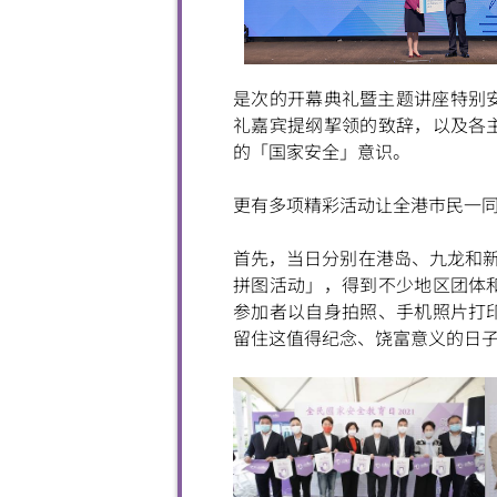
是次的开幕典礼暨主题讲座特别
礼嘉宾提纲挈领的致辞，以及各
的「国家安全」意识。
更有多项精彩活动让全港巿民一
首先，当日分别在港岛、九龙和新
拼图活动」，得到不少地区团体
参加者以自身拍照、手机照片打
留住这值得纪念、饶富意义的日