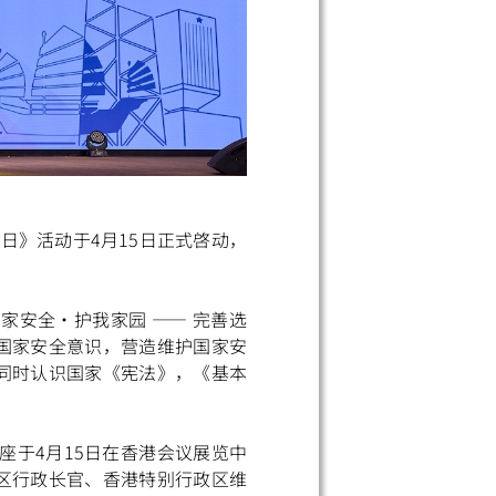
日》活动于4月15日正式啓动，
家安全・护我家园 —— 完善选
国家安全意识，营造维护国家安
同时认识国家《宪法》，《基本
座于4月15日在香港会议展览中
区行政长官、香港特别行政区维