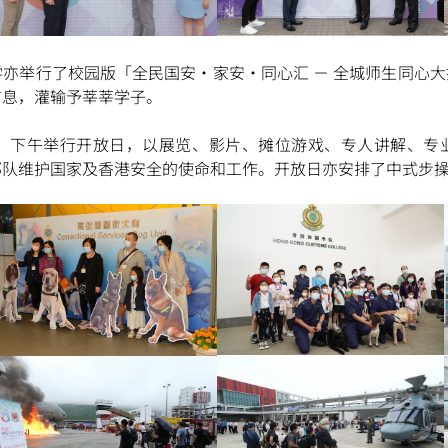
亦举行了校园版「全民国安・家安・同心汇 － 全城师生同心
信息，灌输予莘莘学子。
、下午举行开放日，以展览、影片、摊位游戏、专人讲解、专
部队维护国家及香港安全的使命和工作。开放日亦安排了中式步