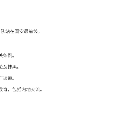
扫一扫关注我们的社交媒体，紧贴最新资讯！
微
微
部队站在国安最前线。
。
关条例。
信
博
红书
论及抹黑。
广渠道。
教育，包括内地交流。