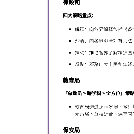
律政司
四大策略重点：
解释：向各界解释包括《香
澄清：向各界澄清对有关法
推动：推动各界了解维护国
凝
聚
：凝
聚
广大市民和年轻
教育局
「总动员丶跨学科丶全方位」策
教育局透过课程发展丶教师
元策略丶互相配合丶课堂内
保安局